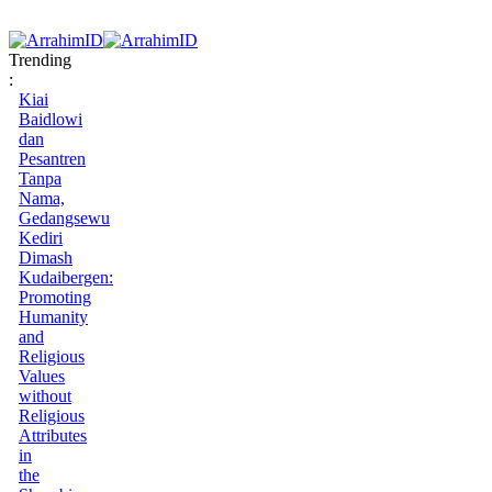
Trending
:
Kiai
Baidlowi
dan
Pesantren
Tanpa
Nama,
Gedangsewu
Kediri
Dimash
Kudaibergen:
Promoting
Humanity
and
Religious
Values
without
Religious
Attributes
in
the