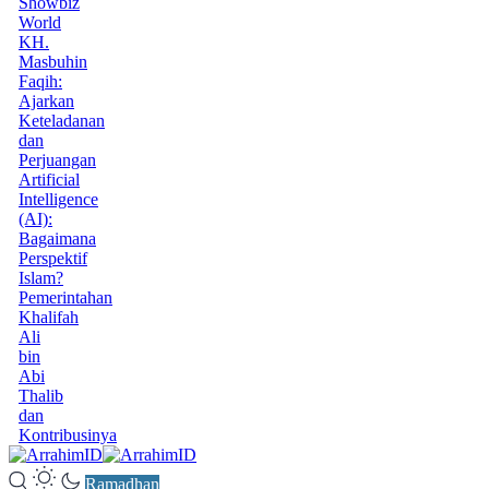
Showbiz
World
KH.
Masbuhin
Faqih:
Ajarkan
Keteladanan
dan
Perjuangan
Artificial
Intelligence
(AI):
Bagaimana
Perspektif
Islam?
Pemerintahan
Khalifah
Ali
bin
Abi
Thalib
dan
Kontribusinya
Ramadhan