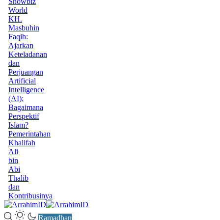
Showbiz
World
KH.
Masbuhin
Faqih:
Ajarkan
Keteladanan
dan
Perjuangan
Artificial
Intelligence
(AI):
Bagaimana
Perspektif
Islam?
Pemerintahan
Khalifah
Ali
bin
Abi
Thalib
dan
Kontribusinya
Ramadhan