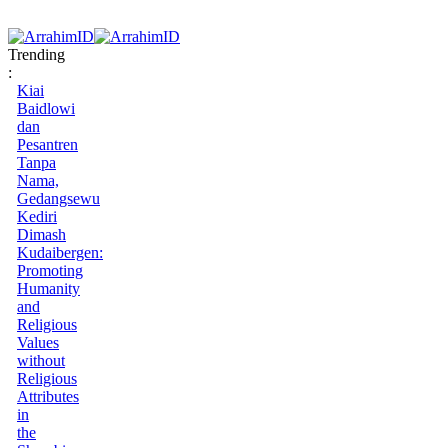
Trending
:
Kiai
Baidlowi
dan
Pesantren
Tanpa
Nama,
Gedangsewu
Kediri
Dimash
Kudaibergen:
Promoting
Humanity
and
Religious
Values
without
Religious
Attributes
in
the