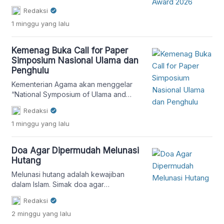
kepada para penggerak perdamaian
Redaksi
dan harmoni di kawasan Asia melalui
1 minggu
yang lalu
pengumuman daftar shortlisted
nominee. Dari Indonesia, Wawan
Gunawan, pembina Jaringan Kerja
Kemenag Buka Call for Paper
Antar Umat Beragama (Jakatarub)
Simposium Nasional Ulama dan
sekaligus pendiri PSPP Nawang Wulan,
Penghulu
berhasil masuk dalam jajaran 10 besar
nomine penghargaan tersebut.
Kementerian Agama akan menggelar
Pengumuman tersebut disampaikan
“National Symposium of Ulama and
melalui surat resmi […]
Penghulu to Strengthen the Resilience
Redaksi
of Sakinah and Maslahah Families”
1 minggu
yang lalu
(NASUHA) pada 9-10 September 2026
di Pondok Buntet Pesantren,
Kabupaten Cirebon, Jawa Barat.
Doa Agar Dipermudah Melunasi
Mengusung tema “Menyatu Langkah
Hutang
Ulama dan Penghulu: Akselerasi
Layanan Syar’i-Adaptif Menuju
Melunasi hutang adalah kewajiban
Konstruksi Keluarga Sakinah-
dalam Islam. Simak doa agar
Maslahah”, simposium ini akan menjadi
dipermudah melunasi hutang.
Redaksi
forum akademik yang mempertemukan
2 minggu
yang lalu
ulama, […]