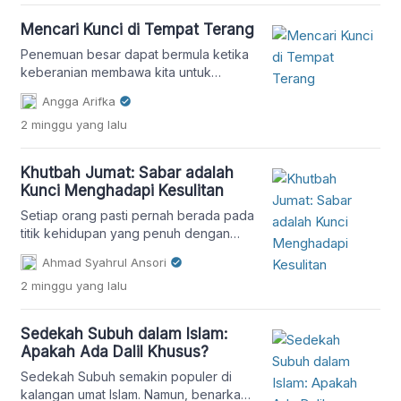
Mencari Kunci di Tempat Terang
Penemuan besar dapat bermula ketika
keberanian membawa kita untuk
melangkah ke dalam kegelapan.
Angga Arifka
2 minggu
yang lalu
Khutbah Jumat: Sabar adalah
Kunci Menghadapi Kesulitan
Setiap orang pasti pernah berada pada
titik kehidupan yang penuh dengan
kegelisahan dan ketidakpastian.
Ahmad Syahrul Ansori
Namun, Islam mengajarkan bahwa
2 minggu
yang lalu
seorang mukmin tidak boleh
membiarkan dirinya larut dalam
kekhawatiran. Lalu, bagaimana
Sedekah Subuh dalam Islam:
seharusnya kita menyikapi kondisi sulit
Apakah Ada Dalil Khusus?
yang kita hadapi? Marilah kita
renungkan bersama melalui khutbah
Sedekah Subuh semakin populer di
Jumat kali ini. Setiap orang pasti pernah
kalangan umat Islam. Namun, benarkah