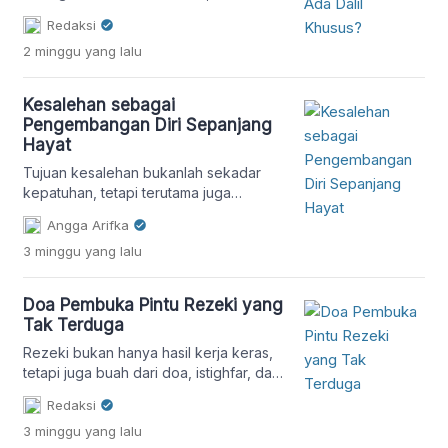
berada pada titik kehidupan yang […]
ada dalil khusus yang
Redaksi
menganjurkannya? Simak penjelasan
2 minggu
yang lalu
hadis, ayat Al-Qur'an, dan makna
sedekah dalam perspektif Islam.
Kesalehan sebagai
Pengembangan Diri Sepanjang
Hayat
Tujuan kesalehan bukanlah sekadar
kepatuhan, tetapi terutama juga
transformasi.
Angga Arifka
3 minggu
yang lalu
Doa Pembuka Pintu Rezeki yang
Tak Terduga
Rezeki bukan hanya hasil kerja keras,
tetapi juga buah dari doa, istighfar, dan
tawakal. Simak doa yang diajarkan
Redaksi
Rasulullah untuk memohon rezeki yang
3 minggu
yang lalu
halal, berkah, dan datang dari arah