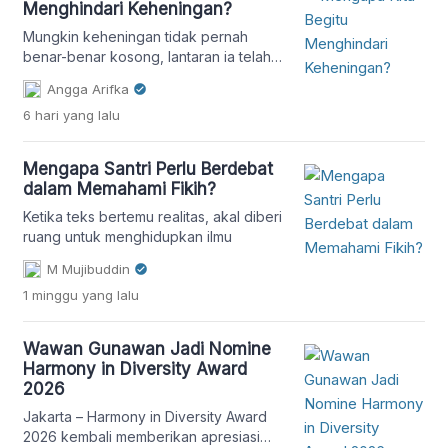
Menghindari Keheningan?
Mungkin keheningan tidak pernah
benar-benar kosong, lantaran ia telah
dengan sabar menanti kita untuk
Angga Arifka
tenang mendengar apa yang selama ini
6 hari
yang lalu
terpendam.
Mengapa Santri Perlu Berdebat
dalam Memahami Fikih?
Ketika teks bertemu realitas, akal diberi
ruang untuk menghidupkan ilmu
M Mujibuddin
1 minggu
yang lalu
Wawan Gunawan Jadi Nomine
Harmony in Diversity Award
2026
Jakarta – Harmony in Diversity Award
2026 kembali memberikan apresiasi