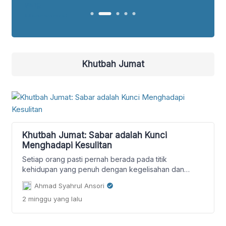
Khutbah Jumat
Khutbah Jumat: Sabar adalah Kunci
Menghadapi Kesulitan
Setiap orang pasti pernah berada pada titik
kehidupan yang penuh dengan kegelisahan dan
ketidakpastian. Namun, Islam mengajarkan bahwa
Ahmad Syahrul Ansori
seorang mukmin tidak boleh membiarkan dirinya larut
2 minggu
yang lalu
dalam kekhawatiran. Lalu, bagaimana seharusnya kita
menyikapi kondisi sulit yang kita hadapi? Marilah kita
renungkan bersama melalui khutbah Jumat kali ini.