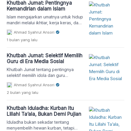
Setiap orang pasti pernah berada pada titik
Khutbah Jumat: Pentingnya
kehidupan yang […]
Kemandirian dalam Islam
Islam mengajarkan umatnya untuk hidup
mandiri melalui ikhtiar, kerja keras, dan
tawakal kepada Allah. Khutbah Jumat
Ahmad Syahrul Ansori
ini mengulas pentingnya mencari rezeki
1 bulan
yang lalu
yang halal dengan meneladani para
nabi.
Khutbah Jumat: Selektif Memilih
Guru di Era Media Sosial
Khutbah Jumat tentang pentingnya
selektif memilih idola dan guru
berdasarkan ilmu, akhlak, dan
Ahmad Syahrul Ansori
istiqamah di era media sosial.
2 bulan
yang lalu
Khutbah Iduladha: Kurban Itu
Lillahi Ta’ala, Bukan Demi Pujian
Iduladha bukan sekadar tentang
menyembelih hewan kurban, tetapi