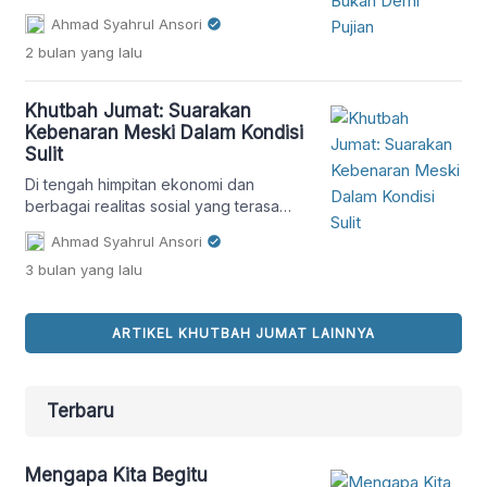
juga tentang menyembelih ego,
Ahmad Syahrul Ansori
gengsi, dan keinginan dipuji manusia.
2 bulan
yang lalu
Melalui refleksi Surah Al-Kautsar,
khutbah ini mengajak umat Islam
memahami makna kurban yang benar-
Khutbah Jumat: Suarakan
benar lillahi ta’ala.
Kebenaran Meski Dalam Kondisi
Sulit
Di tengah himpitan ekonomi dan
berbagai realitas sosial yang terasa
semakin berat, umat Islam tidak boleh
Ahmad Syahrul Ansori
kehilangan keberanian untuk
3 bulan
yang lalu
menyuarakan kebenaran. Khutbah
Jumat ini mengajak kaum muslimin agar
tetap teguh menolak kezaliman, serta
ARTIKEL KHUTBAH JUMAT LAINNYA
menjaga iman meskipun berada dalam
kondisi yang sulit.
Terbaru
Mengapa Kita Begitu