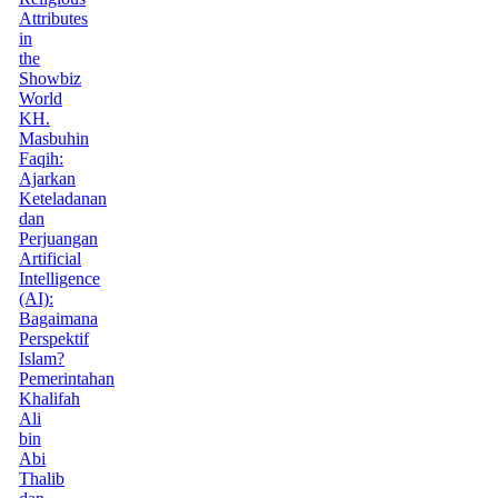
Attributes
in
the
Showbiz
World
KH.
Masbuhin
Faqih:
Ajarkan
Keteladanan
dan
Perjuangan
Artificial
Intelligence
(AI):
Bagaimana
Perspektif
Islam?
Pemerintahan
Khalifah
Ali
bin
Abi
Thalib