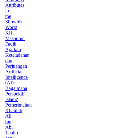
Attributes
in
the
Showbiz
World
KH.
Masbuhin
Faqih:
Ajarkan
Keteladanan
dan
Perjuangan
Artificial
Intelligence
(AI):
Bagaimana
Perspektif
Islam?
Pemerintahan
Khalifah
Ali
bin
Abi
Thalib