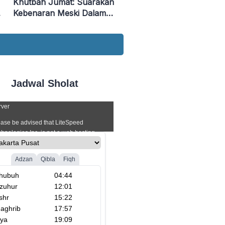
Khutbah Jumat: Suarakan
i
Kebenaran Meski Dalam
Kondisi Sulit
Jadwal Sholat