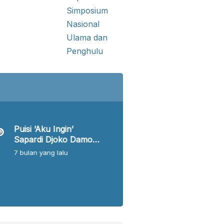
ikih?
Rea
An
50 det
Puisi ‘Aku Ingin’
Buya Syafii dan
Sapardi Djoko Damono
Depan Umat Isl
Hakikat Cinta Tasawuf
Indonesia
7 bulan
yang lalu
11 bulan
yang lalu