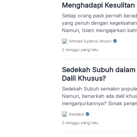
Menghadapi Kesulitan
Setiap orang pasti pernah berad
yang penuh dengan kegelisahan 
Namun, Islam mengajarkan bah
boleh membiarkan dirinya larut 
Ahmad Syahrul Ansori
bagaimana seharusnya kita menyi
2 minggu
yang lalu
kita hadapi? Marilah kita renun
khutbah Jumat kali ini. Setiap 
pada titik kehidupan yang […]
Sedekah Subuh dalam 
Dalil Khusus?
Sedekah Subuh semakin populer
Namun, benarkah ada dalil khu
menganjurkannya? Simak penjela
Qur'an, dan makna sedekah dala
Redaksi
2 minggu
yang lalu