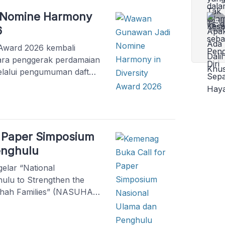
 Nomine Harmony
6
 Award 2026 kembali
ara penggerak perdamaian
elalui pengumuman daftar
nesia, Wawan Gunawan,
Umat Beragama
 PSPP Nawang Wulan,
0 besar nomine
uman tersebut
r Paper Simposium
 […]
enghulu
lar “National
lu to Strengthen the
lahah Families” (NASUHA)
ondok Buntet Pesantren,
t. Mengusung tema