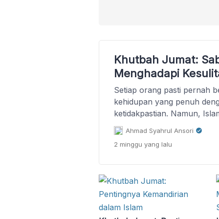
Khutbah Jumat: Sab
Menghadapi Kesuli
Setiap orang pasti pernah be
kehidupan yang penuh deng
ketidakpastian. Namun, Is
seorang mukmin tidak boleh
Ahmad Syahrul Ansori
larut dalam kekhawatiran. L
2 minggu
yang lalu
seharusnya kita menyikapi ko
hadapi? Marilah kita renun
khutbah Jumat kali ini. Seti
berada pada titik kehidupan