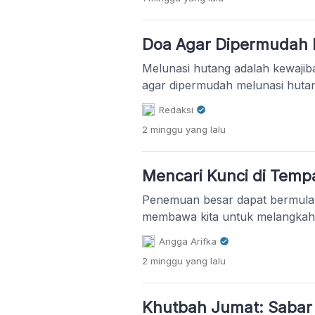
“Menyatu Langkah Ulama dan Pe
Layanan Syar’i-Adaptif Menuju 
Sakinah-Maslahah”, simposium i
Doa Agar Dipermudah 
akademik yang mempertemukan
Melunasi hutang adalah kewajib
agar dipermudah melunasi huta
Redaksi
2 minggu
yang lalu
Mencari Kunci di Temp
Penemuan besar dapat bermula 
membawa kita untuk melangkah 
Angga Arifka
2 minggu
yang lalu
Khutbah Jumat: Sabar 