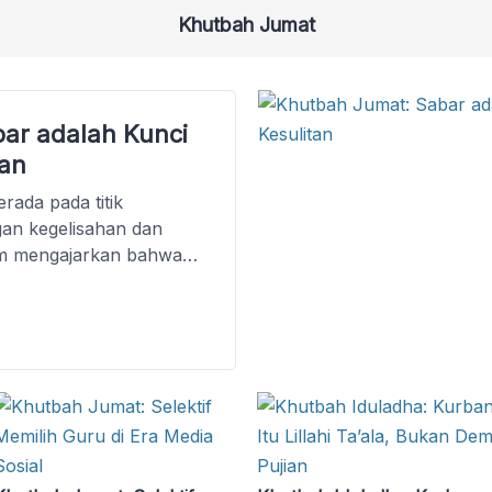
Khutbah Jumat
ar adalah Kunci
tan
rada pada titik
an kegelisahan dan
lam mengajarkan bahwa
 membiarkan dirinya
alu, bagaimana
ndisi sulit yang kita
gkan bersama melalui
ap orang pasti pernah
 yang […]