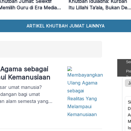
Khutbah Jumat: Selektif
Khutbah Iduladha: Kurban
Memilih Guru di Era Media
Itu Lillahi Ta’ala, Bukan Dem
Sosial
Pujian
ARTIKEL KHUTBAH JUMAT LAINNYA
Agama sebagai
aui Kemanusiaan
sar umat manusia?
ndangan bagi umat
an alam semesta yang
badah?