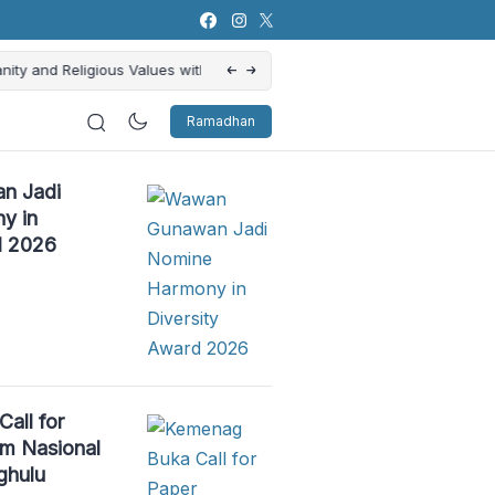
s Attributes in the Showbiz
KH. Masbuhin Faqih: Ajarkan Keteladanan
Ramadhan
n Jadi
y in
d 2026
all for
m Nasional
tri Perlu Berdebat dalam
Mem
ghulu