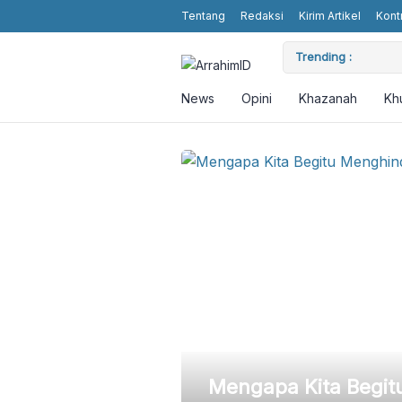
Tentang
Redaksi
Kirim Artikel
Kont
Gedangsewu Kediri
Trending :
Dimash 
World
News
Opini
Khazanah
Kh
a sebagai
Mengapa Kita Begit