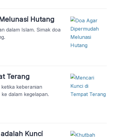
nghulu: Akselerasi
Konstruksi Keluarga
ni akan menjadi forum
Melunasi Hutang
 ulama, […]
an dalam Islam. Simak doa
ng.
at Terang
ketika keberanian
ke dalam kegelapan.
adalah Kunci