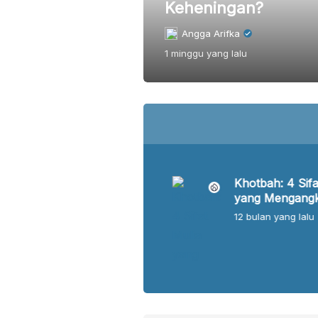
emanusiaan
Keheningan?
Angga Arifka
1 minggu
yang lalu
Perjuangan Siti Walidah
Khotbah: 4 Sifa
dalam Sejarah
yang Mengangk
Perempuan Indonesia
Derajat Seseor
12 bulan
yang lalu
12 bulan
yang lalu
Meski Ilmu dan Amal
Sedikit