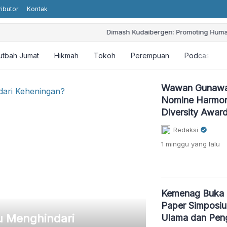
ributor
Kontak
Kudaibergen: Promoting Humanity and Religious Values without Religiou
utbah Jumat
Hikmah
Tokoh
Perempuan
Podcast
Wawan Gunawa
Nomine Harmon
Diversity Awar
Redaksi
1 minggu
yang lalu
Kemenag Buka C
Paper Simposiu
u Menghindari
Mengapa San
Ulama dan Pen