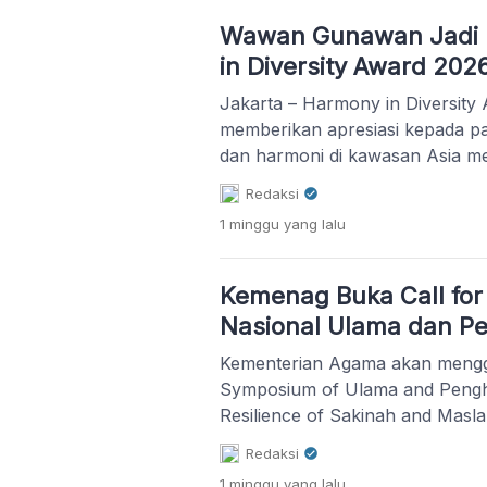
Wawan Gunawan Jadi
in Diversity Award 202
Jakarta – Harmony in Diversity
memberikan apresiasi kepada p
dan harmoni di kawasan Asia m
shortlisted nominee. Dari Indo
Redaksi
pembina Jaringan Kerja Antar 
1 minggu
yang lalu
(Jakatarub) sekaligus pendiri
berhasil masuk dalam jajaran 1
penghargaan tersebut. Pengum
Kemenag Buka Call fo
disampaikan melalui surat resmi
Nasional Ulama dan P
Kementerian Agama akan mengge
Symposium of Ulama and Penghu
Resilience of Sakinah and Mas
pada 9-10 September 2026 di P
Redaksi
Kabupaten Cirebon, Jawa Bara
1 minggu
yang lalu