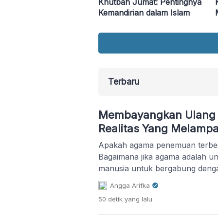
Khutbah Jumat: Pentingnya
Kemandirian dalam Islam
Terbaru
Membayangkan Ulang 
Realitas Yang Melamp
Apakah agama penemuan terbe
Bagaimana jika agama adalah u
manusia untuk bergabung deng
selama ini telah senantiasa beri
Angga Arifka
50 detik
yang lalu