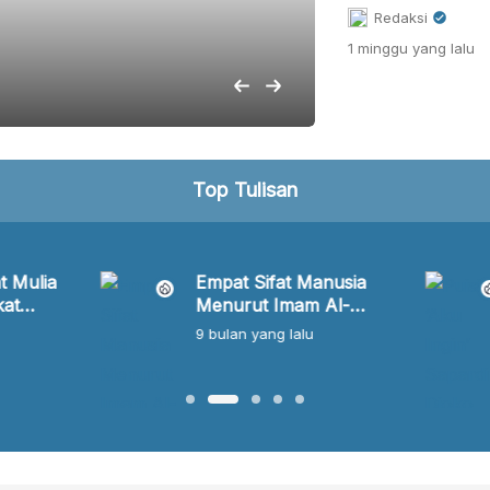
Memahami F
Redaksi
1 minggu
yang lalu
M Mujibuddin
1 minggu
yang lalu
Top Tulisan
t Mulia
Empat Sifat Manusia
at
Menurut Imam Al-
ang
Ghazali yang
9 bulan
yang lalu
Menentukan Arah
Hidupmu