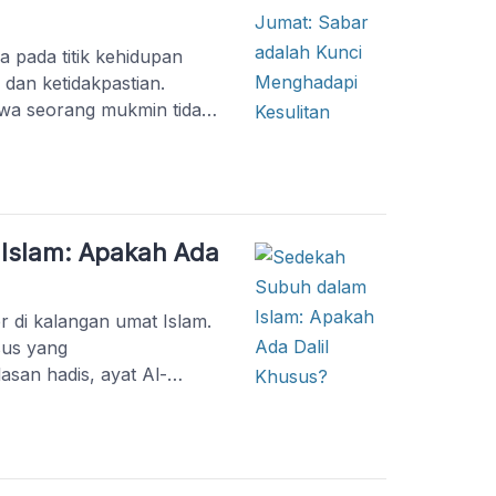
a pada titik kehidupan
dan ketidakpastian.
wa seorang mukmin tidak
dalam kekhawatiran. Lalu,
kapi kondisi sulit yang
gkan bersama melalui
orang pasti pernah berada
Islam: Apakah Ada
 di kalangan umat Islam.
sus yang
san hadis, ayat Al-
m perspektif Islam.