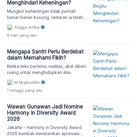
Menghindari Keheningan?
Mungkin keheningan tidak pernah
benar-benar kosong, lantaran ia telah
dengan sabar menanti kita untuk
Angga Arifka
tenang mendengar apa yang selama ini
6 hari
yang lalu
terpendam.
Mengapa Santri Perlu Berdebat
dalam Memahami Fikih?
Ketika teks bertemu realitas, akal diberi
ruang untuk menghidupkan ilmu
M Mujibuddin
1 minggu
yang lalu
Wawan Gunawan Jadi Nomine
Harmony in Diversity Award
2026
Jakarta – Harmony in Diversity Award
2026 kembali memberikan apresiasi