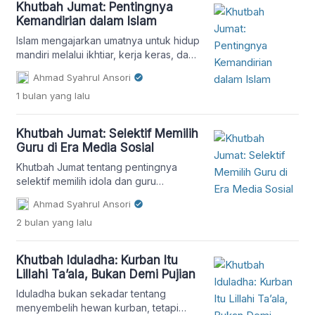
Setiap orang pasti pernah berada pada titik
Khutbah Jumat: Pentingnya
kehidupan yang […]
Kemandirian dalam Islam
Islam mengajarkan umatnya untuk hidup
mandiri melalui ikhtiar, kerja keras, dan
tawakal kepada Allah. Khutbah Jumat
Ahmad Syahrul Ansori
ini mengulas pentingnya mencari rezeki
1 bulan
yang lalu
yang halal dengan meneladani para
nabi.
Khutbah Jumat: Selektif Memilih
Guru di Era Media Sosial
Khutbah Jumat tentang pentingnya
selektif memilih idola dan guru
berdasarkan ilmu, akhlak, dan
Ahmad Syahrul Ansori
istiqamah di era media sosial.
2 bulan
yang lalu
Khutbah Iduladha: Kurban Itu
Lillahi Ta’ala, Bukan Demi Pujian
Iduladha bukan sekadar tentang
menyembelih hewan kurban, tetapi