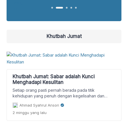
Khutbah Jumat
Khutbah Jumat: Sabar adalah Kunci
Menghadapi Kesulitan
Setiap orang pasti pernah berada pada titik
kehidupan yang penuh dengan kegelisahan dan
ketidakpastian. Namun, Islam mengajarkan bahwa
Ahmad Syahrul Ansori
seorang mukmin tidak boleh membiarkan dirinya larut
2 minggu
yang lalu
dalam kekhawatiran. Lalu, bagaimana seharusnya kita
menyikapi kondisi sulit yang kita hadapi? Marilah kita
renungkan bersama melalui khutbah Jumat kali ini.