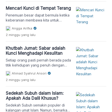
Mencari Kunci di Tempat Terang
Penemuan besar dapat bermula ketika
keberanian membawa kita untuk
melangkah ke dalam kegelapan.
Angga Arifka
2 minggu
yang lalu
Khutbah Jumat: Sabar adalah
Kunci Menghadapi Kesulitan
Setiap orang pasti pernah berada pada
titik kehidupan yang penuh dengan
kegelisahan dan ketidakpastian.
Ahmad Syahrul Ansori
Namun, Islam mengajarkan bahwa
2 minggu
yang lalu
seorang mukmin tidak boleh
membiarkan dirinya larut dalam
kekhawatiran. Lalu, bagaimana
Sedekah Subuh dalam Islam:
seharusnya kita menyikapi kondisi sulit
Apakah Ada Dalil Khusus?
yang kita hadapi? Marilah kita
renungkan bersama melalui khutbah
Sedekah Subuh semakin populer di
Jumat kali ini. Setiap orang pasti pernah
kalangan umat Islam. Namun, benarkah