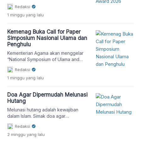
kepada para penggerak perdamaian
Redaksi
dan harmoni di kawasan Asia melalui
1 minggu
yang lalu
pengumuman daftar shortlisted
nominee. Dari Indonesia, Wawan
Gunawan, pembina Jaringan Kerja
Kemenag Buka Call for Paper
Antar Umat Beragama (Jakatarub)
Simposium Nasional Ulama dan
sekaligus pendiri PSPP Nawang Wulan,
Penghulu
berhasil masuk dalam jajaran 10 besar
nomine penghargaan tersebut.
Kementerian Agama akan menggelar
Pengumuman tersebut disampaikan
“National Symposium of Ulama and
melalui surat resmi […]
Penghulu to Strengthen the Resilience
Redaksi
of Sakinah and Maslahah Families”
1 minggu
yang lalu
(NASUHA) pada 9-10 September 2026
di Pondok Buntet Pesantren,
Kabupaten Cirebon, Jawa Barat.
Doa Agar Dipermudah Melunasi
Mengusung tema “Menyatu Langkah
Hutang
Ulama dan Penghulu: Akselerasi
Layanan Syar’i-Adaptif Menuju
Melunasi hutang adalah kewajiban
Konstruksi Keluarga Sakinah-
dalam Islam. Simak doa agar
Maslahah”, simposium ini akan menjadi
dipermudah melunasi hutang.
Redaksi
forum akademik yang mempertemukan
2 minggu
yang lalu
ulama, […]