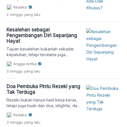
berada pada titik kehidupan yang […]
ada dalil khusus yang
Redaksi
menganjurkannya? Simak penjelasan
2 minggu
yang lalu
hadis, ayat Al-Qur'an, dan makna
sedekah dalam perspektif Islam.
Kesalehan sebagai
Pengembangan Diri Sepanjang
Hayat
Tujuan kesalehan bukanlah sekadar
kepatuhan, tetapi terutama juga
transformasi.
Angga Arifka
3 minggu
yang lalu
Doa Pembuka Pintu Rezeki yang
Tak Terduga
Rezeki bukan hanya hasil kerja keras,
tetapi juga buah dari doa, istighfar, dan
tawakal. Simak doa yang diajarkan
Redaksi
Rasulullah untuk memohon rezeki yang
3 minggu
yang lalu
halal, berkah, dan datang dari arah