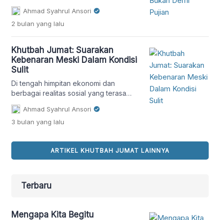
juga tentang menyembelih ego,
Ahmad Syahrul Ansori
gengsi, dan keinginan dipuji manusia.
2 bulan
yang lalu
Melalui refleksi Surah Al-Kautsar,
khutbah ini mengajak umat Islam
memahami makna kurban yang benar-
Khutbah Jumat: Suarakan
benar lillahi ta’ala.
Kebenaran Meski Dalam Kondisi
Sulit
Di tengah himpitan ekonomi dan
berbagai realitas sosial yang terasa
semakin berat, umat Islam tidak boleh
Ahmad Syahrul Ansori
kehilangan keberanian untuk
3 bulan
yang lalu
menyuarakan kebenaran. Khutbah
Jumat ini mengajak kaum muslimin agar
tetap teguh menolak kezaliman, serta
ARTIKEL KHUTBAH JUMAT LAINNYA
menjaga iman meskipun berada dalam
kondisi yang sulit.
Terbaru
Mengapa Kita Begitu