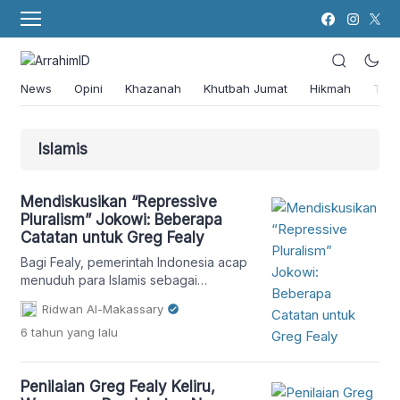
News
Opini
Khazanah
Khutbah Jumat
Hikmah
Tok
Islamis
Mendiskusikan “Repressive
Pluralism” Jokowi: Beberapa
Catatan untuk Greg Fealy
Bagi Fealy, pemerintah Indonesia acap
menuduh para Islamis sebagai
ekstremis, tidak saja teroris dan barisan
Ridwan Al-Makassary
pendukung negara Islam, melainkan
6 tahun
yang lalu
juga anggota dan simpatisan dari partai
politik yang legal.
Penilaian Greg Fealy Keliru,