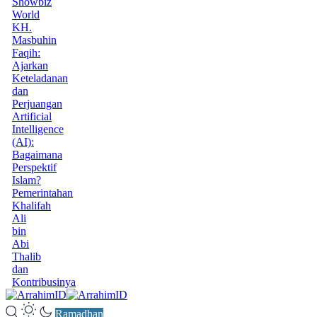
Showbiz
World
KH.
Masbuhin
Faqih:
Ajarkan
Keteladanan
dan
Perjuangan
Artificial
Intelligence
(AI):
Bagaimana
Perspektif
Islam?
Pemerintahan
Khalifah
Ali
bin
Abi
Thalib
dan
Kontribusinya
Ramadhan