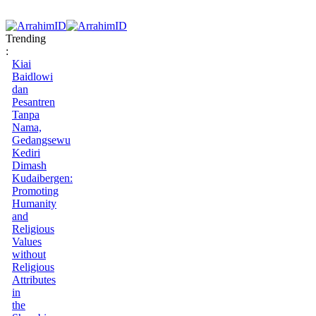
Trending
:
Kiai
Baidlowi
dan
Pesantren
Tanpa
Nama,
Gedangsewu
Kediri
Dimash
Kudaibergen:
Promoting
Humanity
and
Religious
Values
without
Religious
Attributes
in
the