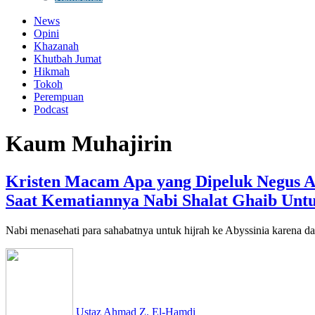
News
Opini
Khazanah
Khutbah Jumat
Hikmah
Tokoh
Perempuan
Podcast
Kaum Muhajirin
Kristen Macam Apa yang Dipeluk Negus Ab
Saat Kematiannya Nabi Shalat Ghaib Untu
Nabi menasehati para sahabatnya untuk hijrah ke Abyssinia karena da
Ustaz Ahmad Z. El-Hamdi