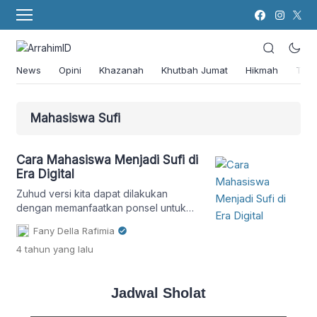
News
Opini
Khazanah
Khutbah Jumat
Hikmah
Tok
Mahasiswa Sufi
Cara Mahasiswa Menjadi Sufi di
Era Digital
Zuhud versi kita dapat dilakukan
dengan memanfaatkan ponsel untuk
melakukan hal-hal baik yang
Fany Della Rafimia
bermanfaat dan sekiranya dapat
4 tahun
yang lalu
menjadi tabungan di akhirat.
Jadwal Sholat