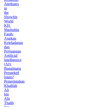
Attributes
in
the
Showbiz
World
KH.
Masbuhin
Faqih:
Ajarkan
Keteladanan
dan
Perjuangan
Artificial
Intelligence
(AI):
Bagaimana
Perspektif
Islam?
Pemerintahan
Khalifah
Ali
bin
Abi
Thalib