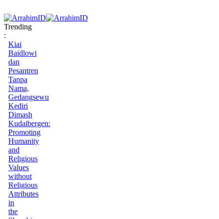
Trending
:
Kiai
Baidlowi
dan
Pesantren
Tanpa
Nama,
Gedangsewu
Kediri
Dimash
Kudaibergen:
Promoting
Humanity
and
Religious
Values
without
Religious
Attributes
in
the