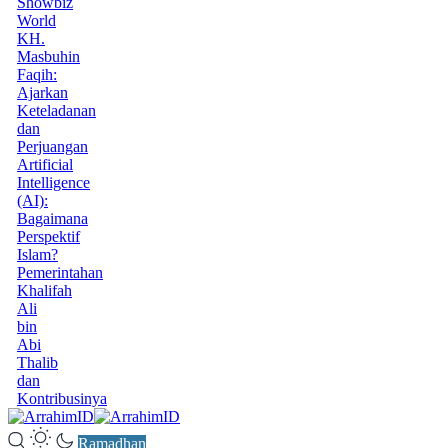
Showbiz
World
KH.
Masbuhin
Faqih:
Ajarkan
Keteladanan
dan
Perjuangan
Artificial
Intelligence
(AI):
Bagaimana
Perspektif
Islam?
Pemerintahan
Khalifah
Ali
bin
Abi
Thalib
dan
Kontribusinya
Ramadhan