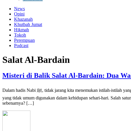
News
Opini
Khazanah
Khutbah Jumat
Hikmah
Tokoh
Perempuan
Podcast
Salat Al-Bardain
Misteri di Balik Salat Al-Bardain: Dua W
Dalam hadis Nabi ﷺ, tidak jarang kita menemukan istilah-istilah yang terdengar asing bagi sebagian besar masyarakat awam. Kata-kata tersebut, meskipun berasal dari bahasa Arab, terkadang memiliki makna
yang tidak umum digunakan dalam kehidupan sehari-hari. Salah satuny
sebenarnya? […]