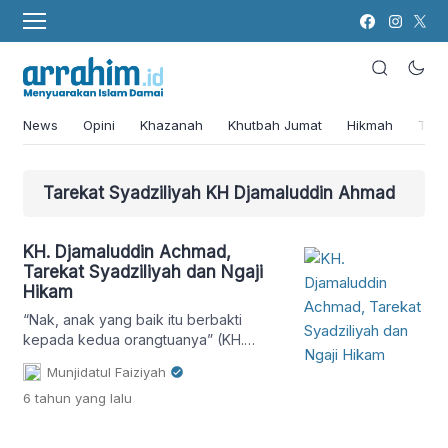
News
Opini
Khazanah
Khutbah Jumat
Hikmah
Tok
Tarekat Syadziliyah KH Djamaluddin Ahmad
KH. Djamaluddin Achmad,
Tarekat Syadziliyah dan Ngaji
Hikam
“Nak, anak yang baik itu berbakti
kepada kedua orangtuanya” (KH.
Baidlowi Lasem)
Munjidatul Faiziyah
6 tahun
yang lalu