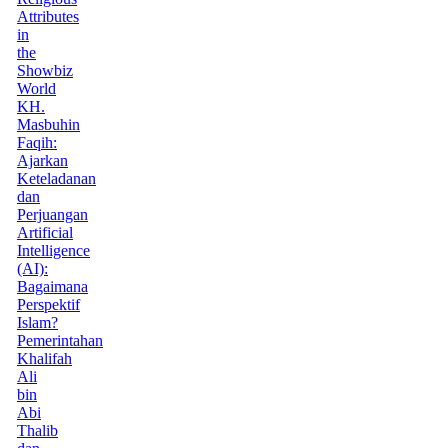
Attributes
in
the
Showbiz
World
KH.
Masbuhin
Faqih:
Ajarkan
Keteladanan
dan
Perjuangan
Artificial
Intelligence
(AI):
Bagaimana
Perspektif
Islam?
Pemerintahan
Khalifah
Ali
bin
Abi
Thalib