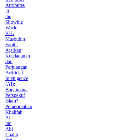
Attributes
in
the
Showbiz
World
KH.
Masbuhin
Faqih:
Ajarkan
Keteladanan
dan
Perjuangan
Artificial
Intelligence
(AI):
Bagaimana
Perspektif
Islam?
Pemerintahan
Khalifah
Ali
bin
Abi
Thalib