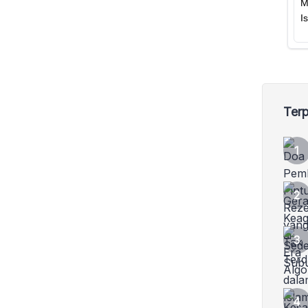
sekali jadi, kan? Maka
Terp