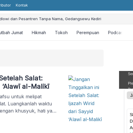
ributor
Kontak
aidlowi dan Pesantren Tanpa Nama, Gedangsewu Kediri
Kudaibergen: Promoting Humanity and Religious Values without Religiou
sbuhin Faqih: Ajarkan Keteladanan dan Perjuangan
utbah Jumat
Hikmah
Tokoh
Perempuan
Podcast
ial Intelligence (AI): Bagaimana Perspektif Islam?
tahan Khalifah Ali bin Abi Thalib dan Kontribusinya
Setelah Salat:
 ‘Alawī al-Malikī
afsu untuk melipat
alat. Luangkanlah waktu
dengan khusyuk, hati yang
masalahan duniawi. Ini
 mampu memberi
ya. Jangan hanya sekali