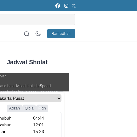
s Attributes in the Showbiz
Ramadhan
Jadwal Sholat