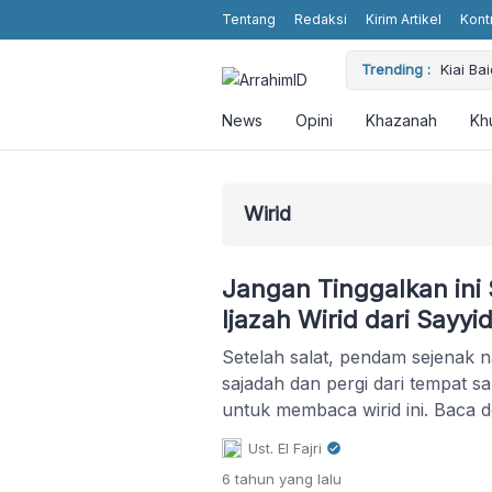
Tentang
Redaksi
Kirim Artikel
Kont
Trending :
Kiai B
Dimash 
World
KH. Ma
News
Opini
Khazanah
Kh
Artific
Pemerin
Wirid
Jangan Tinggalkan ini 
Ijazah Wirid dari Sayyid
Setelah salat, pendam sejenak n
sajadah dan pergi dari tempat s
untuk membaca wirid ini. Baca 
tenang, dan lupakan sejenak per
Ust. El Fajri
wirid cukup ampuh. Insyallah,
6 tahun
yang lalu
keberkahan bagi para pembacan