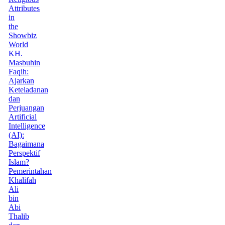
Attributes
in
the
Showbiz
World
KH.
Masbuhin
Faqih:
Ajarkan
Keteladanan
dan
Perjuangan
Artificial
Intelligence
(AI):
Bagaimana
Perspektif
Islam?
Pemerintahan
Khalifah
Ali
bin
Abi
Thalib