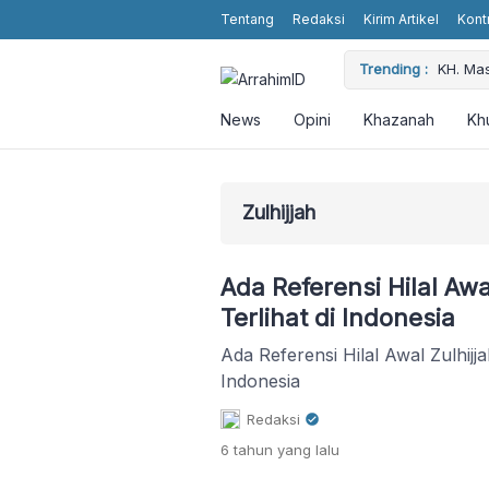
Tentang
Redaksi
Kirim Artikel
Kont
 Religious Values without Religious Attributes in the Showbiz
Trending :
KH. Ma
News
Opini
Khazanah
Kh
Zulhijjah
Ada Referensi Hilal Awa
Terlihat di Indonesia
Ada Referensi Hilal Awal Zulhijja
Indonesia
Redaksi
6 tahun
yang lalu