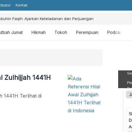
ributor
Kontak
sbuhin Faqih: Ajarkan Keteladanan dan Perjuangan
utbah Jumat
Hikmah
Tokoh
Perempuan
Podcast
l Zulhijjah 1441H
h 1441H Terlihat di