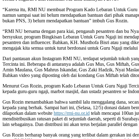
“Karena itu, RMI NU membuat Program Kado Lebaran Untuk Guru Nga
namun sampai saat ini belum mendapatkan bantuan dari pihak manapun.
bukan PNS, 3) belum mendapatkan bantuan” imbuh Gus Rozin.
“RMI NU bersama dengan para kiai, pengasuh pesantren dan bu Nya
bersyukur, program Bingkisan Lebaran Untuk Guru Ngaji ini mendapat
pesantren dan influencer. Bahkan, KH. Musthofa Bisri atau yang dike
mengajak kita semua untuk turut berdonasi untuk Guru Ngaji melal
Dari pantauan akun Instagram RMI NU, terdapat sejumlah tokoh yang
Tercinta ini. Beberapa di antaranya adalah Gus Mus, Gus Miftah,
Amin Maulana, Gus Mahrus Iskandar, Gus Zaki Hadzik, Nyai Maslach
Bahkan video yang diposting oleh dai kondang Gus Miftah telah ditonto
Menurut Gus Rozin, program Kado Lebaran Untuk Guru Ngaji Tercinta
kepada guru-guru ngaji, marbot masjid, dan ustadz pesantren se Indo
Gus Rozin menambahkan bahwa sambil lalu menggalang dana, secara p
kepada yang berhak. Sampai hari ini, (Selasa, 12/5) donasi dalam b
dilaporkan dalam website
https://rmi-nu.or.id
telah mencapai 100an ju
mendistribusikan ratusan paket di sejumlah daerah, seperti di Surab
lain sebagainya. Dan distribusi ini akan terus berjalan parallel denga
Gus Rozin berharap banyak orang yang terlibat dalam gerakan ini 