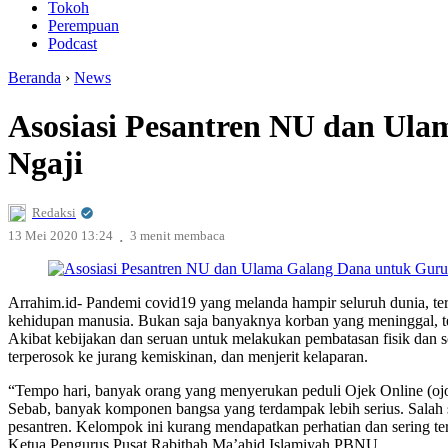
Tokoh
Perempuan
Podcast
Beranda
›
News
Asosiasi Pesantren NU dan Ul
Ngaji
Redaksi
.
13 Mei 2020 13:24
3 menit membaca
Arrahim.id- Pandemi covid19 yang melanda hampir seluruh dunia, te
kehidupan manusia. Bukan saja banyaknya korban yang meninggal, t
Akibat kebijakan dan seruan untuk melakukan pembatasan fisik dan s
terperosok ke jurang kemiskinan, dan menjerit kelaparan.
“Tempo hari, banyak orang yang menyerukan peduli Ojek Online (ojo
Sebab, banyak komponen bangsa yang terdampak lebih serius. Salah sa
pesantren. Kelompok ini kurang mendapatkan perhatian dan sering te
Ketua Pengurus Pusat Rabithah Ma’ahid Islamiyah PBNU.