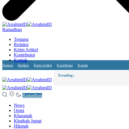
Ramadhan
Tentang
Redaksi
Kirim Artikel
Kontributor
Kontak
Tentang
Redaksi
Kirim Artikel
Kontributor
Kontak
Dimash Kudaibergen: Promoting 
Trending :
Ramadhan
News
Opini
Khazanah
Khutbah Jumat
Hikmah