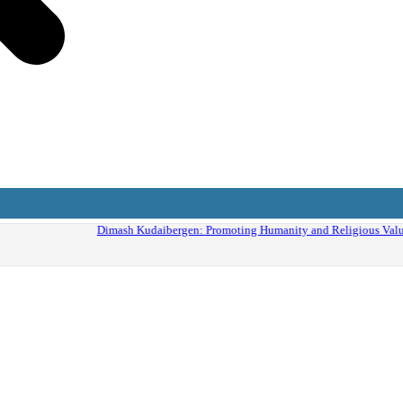
Humanity and Religious Values without Religious Attributes in the Showbiz Worl