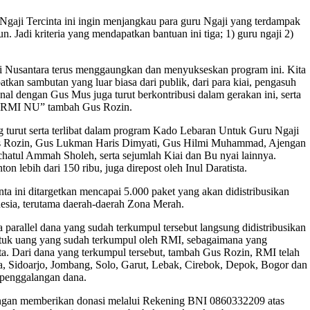
ji Tercinta ini ingin menjangkau para guru Ngaji yang terdampak
 Jadi kriteria yang mendapatkan bantuan ini tiga; 1) guru ngaji 2)
i Nusantara terus menggaungkan dan menyukseskan program ini. Kita
kan sambutan yang luar biasa dari publik, dari para kiai, pengasuh
nal dengan Gus Mus juga turut berkontribusi dalam gerakan ini, serta
ui RMI NU” tambah Gus Rozin.
 turut serta terlibat dalam program Kado Lebaran Untuk Guru Ngaji
 Gus Rozin, Gus Lukman Haris Dimyati, Gus Hilmi Muhammad, Ajengan
atul Ammah Sholeh, serta sejumlah Kiai dan Bu nyai lainnya.
n lebih dari 150 ribu, juga direpost oleh Inul Daratista.
 ini ditargetkan mencapai 5.000 paket yang akan didistribusikan
nesia, terutama daerah-daerah Zona Merah.
arallel dana yang sudah terkumpul tersebut langsung didistribusikan
entuk uang yang sudah terkumpul oleh RMI, sebagaimana yang
ta. Dari dana yang terkumpul tersebut, tambah Gus Rozin, RMI telah
aya, Sidoarjo, Jombang, Solo, Garut, Lebak, Cirebok, Depok, Bogor dan
n penggalangan dana.
dengan memberikan donasi melalui Rekening BNI 0860332209 atas