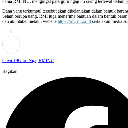
nama RMI NU, mengingat para guru ngaji ini sering terlewat dalam 
Dana yang terkumpul tersebut akan dibelanjakan dalam bentuk baran
Selain berupa uang, RMI juga menerima bantuan dalam bentuk barang.
dan akuntabel melalui website
https://rmi-nu.or.id
serta akun media s
0
Covid19
Guru Ngaji
RMINU
Bagikan: