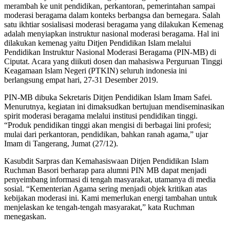
merambah ke unit pendidikan, perkantoran, pemerintahan sampai
moderasi beragama dalam konteks berbangsa dan bernegara. Salah
satu ikhtiar sosialisasi moderasi beragama yang dilakukan Kemenag
adalah menyiapkan instruktur nasional moderasi beragama. Hal ini
dilakukan kemenag yaitu Ditjen Pendidikan Islam melalui
Pendidikan Instruktur Nasional Moderasi Beragama (PIN-MB) di
Ciputat. Acara yang diikuti dosen dan mahasiswa Perguruan Tinggi
Keagamaan Islam Negeri (PTKIN) seluruh indonesia ini
berlangsung empat hari, 27-31 Desember 2019.
PIN-MB dibuka Sekretaris Ditjen Pendidikan Islam Imam Safei.
Menurutnya, kegiatan ini dimaksudkan bertujuan mendiseminasikan
spirit moderasi beragama melalui institusi pendidikan tinggi.
“Produk pendidikan tinggi akan mengisi di berbagai lini profesi;
mulai dari perkantoran, pendidikan, bahkan ranah agama,” ujar
Imam di Tangerang, Jumat (27/12).
Kasubdit Sarpras dan Kemahasiswaan Ditjen Pendidikan Islam
Ruchman Basori berharap para alumni PIN MB dapat menjadi
penyeimbang informasi di tengah masyarakat, utamanya di media
sosial. “Kementerian Agama sering menjadi objek kritikan atas
kebijakan moderasi ini. Kami memerlukan energi tambahan untuk
menjelaskan ke tengah-tengah masyarakat,” kata Ruchman
menegaskan.