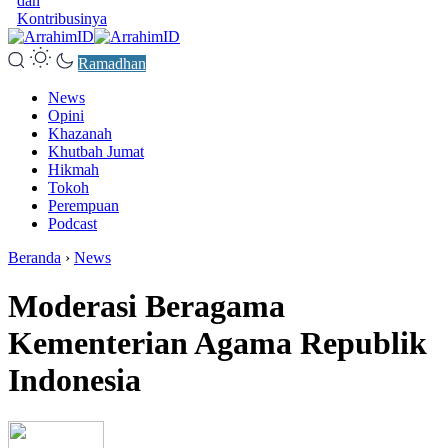
dan
Kontribusinya
Ramadhan
News
Opini
Khazanah
Khutbah Jumat
Hikmah
Tokoh
Perempuan
Podcast
Beranda
›
News
Moderasi Beragama
Kementerian Agama Republik
Indonesia