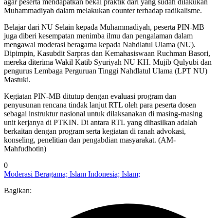
agar peserta mendapatkan bekal praktik dari yang sudah dilakukan
Muhammadiyah dalam melakukan counter terhadap radikalisme.
Belajar dari NU Selain kepada Muhammadiyah, peserta PIN-MB
juga diberi kesempatan menimba ilmu dan pengalaman dalam
mengawal moderasi beragama kepada Nahdlatul Ulama (NU).
Dipimpin, Kasubdit Sarpras dan Kemahasiswaan Ruchman Basori,
mereka diterima Wakil Katib Syuriyah NU KH. Mujib Qulyubi dan
pengurus Lembaga Perguruan Tinggi Nahdlatul Ulama (LPT NU)
Mastuki.
Kegiatan PIN-MB ditutup dengan evaluasi program dan
penyusunan rencana tindak lanjut RTL oleh para peserta dosen
sebagai instruktur nasional untuk dilaksanakan di masing-masing
unit kerjanya di PTKIN. Di antara RTL yang dihasilkan adalah
berkaitan dengan program serta kegiatan di ranah advokasi,
konseling, penelitian dan pengabdian masyarakat. (AM-
Mahfudhotin)
0
Moderasi Beragama; Islam Indonesia; Islam;
Bagikan: