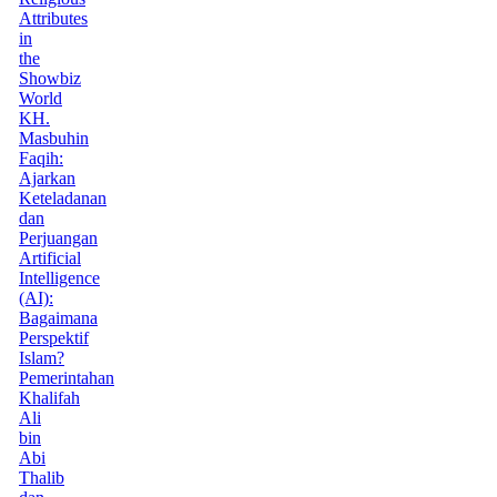
Attributes
in
the
Showbiz
World
KH.
Masbuhin
Faqih:
Ajarkan
Keteladanan
dan
Perjuangan
Artificial
Intelligence
(AI):
Bagaimana
Perspektif
Islam?
Pemerintahan
Khalifah
Ali
bin
Abi
Thalib