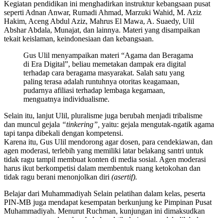
Kegiatan pendidikan ini menghadirkan instruktur kebangsaan pusat
seperti Adnan Anwar, Rumadi Ahmad, Marzuki Wahid, M. Aziz
Hakim, Aceng Abdul Aziz, Mahrus El Mawa, A. Suaedy, Ulil
Abshar Abdala, Munajat, dan lainnya. Materi yang disampaikan
tekait keislaman, keindonesiaan dan kebangsaan.
Gus Ulil menyampaikan materi “Agama dan Beragama
di Era Digital”, beliau memetakan dampak era digital
terhadap cara beragama masyarakat. Salah satu yang
paling terasa adalah runtuhnya otoritas keagamaan,
pudarnya afiliasi terhadap lembaga kegamaan,
menguatnya individualisme.
Selain itu, lanjut Ulil, pluralisme juga berubah menjadi tribalisme
dan muncul gejala
“tinkering”,
yaitu: gejala mengutak-ngatik agama
tapi tanpa dibekali dengan kompetensi.
Karena itu, Gus Ulil mendorong agar dosen, para cendekiawan, dan
agen moderasi, terlebih yang memiliki latar belakang santri untuk
tidak ragu tampil membuat konten di media sosial. Agen moderasi
harus ikut berkompetisi dalam membentuk ruang ketokohan dan
tidak ragu berani menonjolkan diri
(asertif).
Belajar dari Muhammadiyah Selain pelatihan dalam kelas, peserta
PIN-MB juga mendapat kesempatan berkunjung ke Pimpinan Pusat
Muhammadiyah. Menurut Ruchman, kunjungan ini dimaksudkan