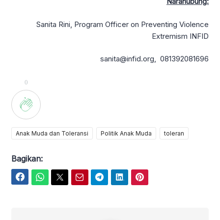
Narahubung:
Sanita Rini, Program Officer on Preventing Violence
Extremism INFID
sanita@infid.org, 081392081696
0
Anak Muda dan Toleransi
Politik Anak Muda
toleran
Bagikan:
Facebook
WhatsApp
Twitter
Email
Telegram
LinkedIn
Pinterest