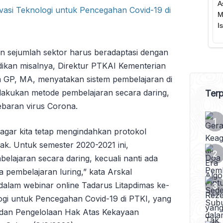
n sejumlah sektor harus beradaptasi dengan
dikan misalnya, Direktur PTKAI Kementerian
im GP, MA, menyatakan sistem pembelajaran di
lakukan metode pembelajaran secara daring,
Terp
ebaran virus Corona.
 agar kita tetap mengindahkan protokol
ak. Untuk semester 2020-2021 ini,
lajaran secara daring, kecuali nanti ada
a pembelajaran luring,” kata Arskal
alam webinar online Tadarus Litapdimas ke-
ogi untuk Pencegahan Covid-19 di PTKI, yang
n dan Pengelolaan Hak Atas Kekayaan