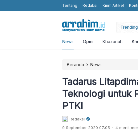
Tentang
Redaksi
Kirim Artikel
Kont
arkan Keteladanan dan Perjuangan
Trending 
News
Opini
Khazanah
Kh
›
Beranda
News
Tadarus Litapdima
Teknologi untuk 
PTKI
Redaksi
.
9 September 2020 07:05
4 menit m