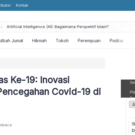
ributor
Kontak
:
Artificial Intelligence (AI): Bagaimana Perspektif Islam?
utbah Jumat
Hikmah
Tokoh
Perempuan
Podcast
s Ke-19: Inovasi
Pencegahan Covid-19 di
embaca