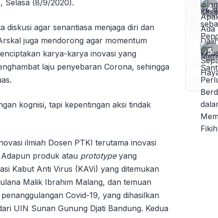
, Selasa (8/9/2020).
diskusi agar senantiasa menjaga diri dan
, Arskal juga mendorong agar momentum
menciptakan karya-karya inovasi yang
enghambat laju penyebaran Corona, sehingga
uas.
gan kognisi, tapi kepentingan aksi tindak
inovasi ilmiah Dosen PTKI terutama inovasi
. Adapun produk atau
prototype
yang
asi Kabut Anti Virus (KAVi) yang ditemukan
aulana Malik Ibrahim Malang, dan temuan
m penanggulangan Covid-19, yang dihasilkan
 dari UIN Sunan Gunung Djati Bandung. Kedua