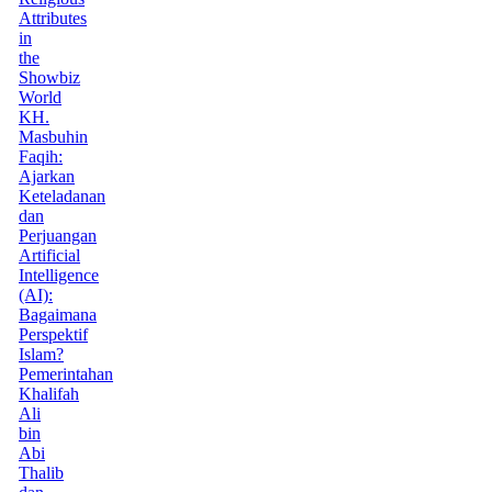
Attributes
in
the
Showbiz
World
KH.
Masbuhin
Faqih:
Ajarkan
Keteladanan
dan
Perjuangan
Artificial
Intelligence
(AI):
Bagaimana
Perspektif
Islam?
Pemerintahan
Khalifah
Ali
bin
Abi
Thalib