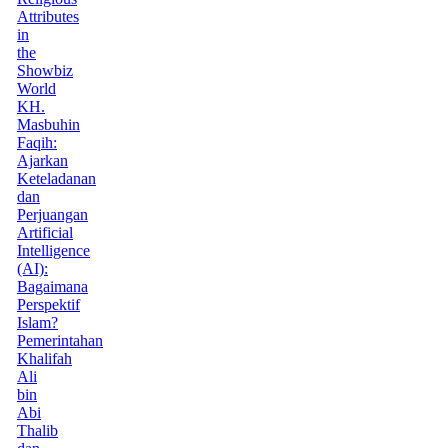
Attributes
in
the
Showbiz
World
KH.
Masbuhin
Faqih:
Ajarkan
Keteladanan
dan
Perjuangan
Artificial
Intelligence
(AI):
Bagaimana
Perspektif
Islam?
Pemerintahan
Khalifah
Ali
bin
Abi
Thalib