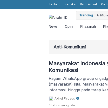
Tentang
Redaksi
Kirim Artikel
Kont
dan Perjuangan
Trending :
Artific
News
Opini
Khazanah
Kh
Anti-Komunikasi
Masyarakat Indonesia 
Komunikasi
Ragam WhatsApp group di gadget
(masyarakat) kita. Masyarakat
informasi, hingga pada tarap ke
menjaga etika berkomunikasi.
Akhol Firdaus
6 tahun
yang lalu