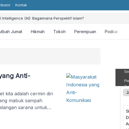
ributor
Kontak
ial Intelligence (AI): Bagaimana Perspektif Islam?
utbah Jumat
Hikmah
Tokoh
Perempuan
Podcast
yang Anti-
 kita adalah cermin diri
 yang mabuk sampah
hilangan sarana untuk