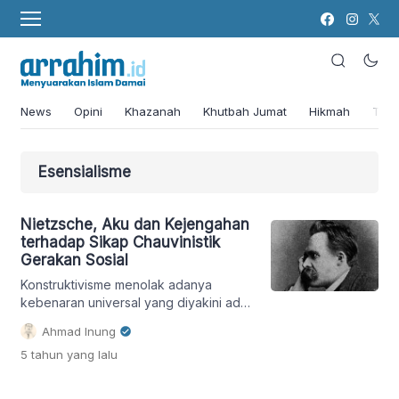
News
Opini
Khazanah
Khutbah Jumat
Hikmah
Tok
Esensialisme
Nietzsche, Aku dan Kejengahan
terhadap Sikap Chauvinistik
Gerakan Sosial
Konstruktivisme menolak adanya
kebenaran universal yang diyakini ada
begitu saja.
Ahmad Inung
5 tahun
yang lalu