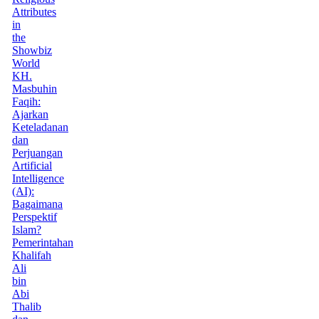
Attributes
in
the
Showbiz
World
KH.
Masbuhin
Faqih:
Ajarkan
Keteladanan
dan
Perjuangan
Artificial
Intelligence
(AI):
Bagaimana
Perspektif
Islam?
Pemerintahan
Khalifah
Ali
bin
Abi
Thalib