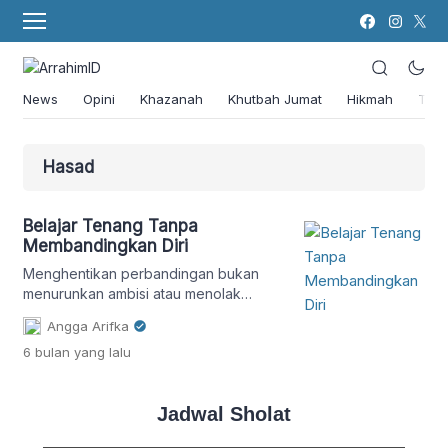
News
Opini
Khazanah
Khutbah Jumat
Hikmah
Tok
Hasad
Belajar Tenang Tanpa
Membandingkan Diri
Menghentikan perbandingan bukan
menurunkan ambisi atau menolak
keunggulan. Ini tentang mengarahkan
Angga Arifka
ambisi ke dalam dan ke atas daripada
6 bulan
yang lalu
ke samping
Jadwal Sholat