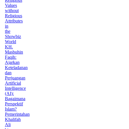
Religious
Values
without
Religious
Attributes
in
the
Showbiz
World
KH.
Masbuhin
Faqih:
Ajarkan
Keteladanan
dan
Perjuangan
Artificial
Intelligence
(AI):
Bagaimana
Perspektif
Islam?
Pemerintahan
Khalifah
Ali