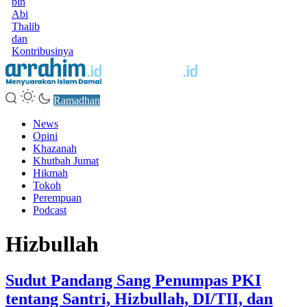
bin
Abi
Thalib
dan
Kontribusinya
Ramadhan
News
Opini
Khazanah
Khutbah Jumat
Hikmah
Tokoh
Perempuan
Podcast
Hizbullah
Sudut Pandang Sang Penumpas PKI
tentang Santri, Hizbullah, DI/TII, dan