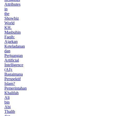
Attributes
in
the
Showbiz
World
KH.
Masbuhin
Faqih:
Ajarkan
Keteladanan
dan
Perjuangan
Artificial
Intelligence
(AI):
Bagaimana
Perspektif
Islam?
Pemerintahan
Khalifah
Ali
bin
Abi
Thalib