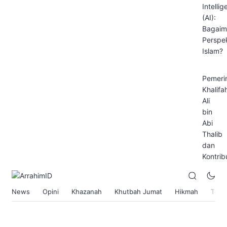
Intelli
(AI):
Bagaim
Perspek
Islam?
Pemeri
Khalifa
Ali
bin
Abi
Thalib
dan
Kontrib
News
Opini
Khazanah
Khutbah Jumat
Hikmah
Toko