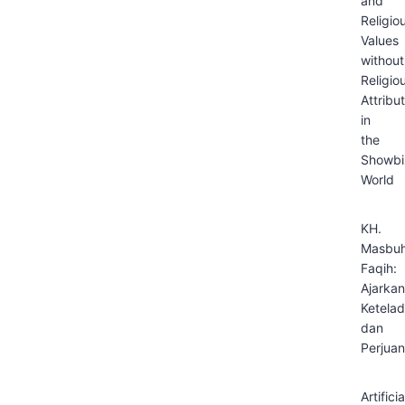
and
Religio
Values
without
Religio
Attribu
in
the
Showbi
World
KH.
Masbuh
Faqih:
Ajarkan
Ketela
dan
Perjua
Artificia