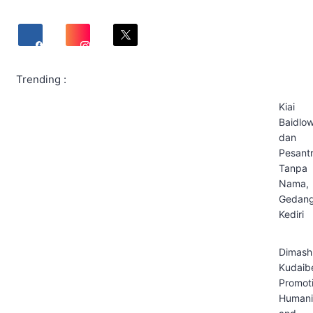
Trending :
Kiai
Baidlow
dan
Pesant
Tanpa
Nama,
Gedan
Kediri
Dimash
Kudaib
Promot
Humani