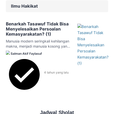
Ilmu Hakikat
Benarkah Tasawuf Tidak Bisa
Menyelesaikan Persoalan
Kemasyarakatan? (1)
Manusia modern seringkali kehilangan
makna, menjadi manusia kosong yang
kering dari nilai-nilai spiritual.
Salman Akif Faylasuf
4 tahun
yang lalu
Jadwal Sholat