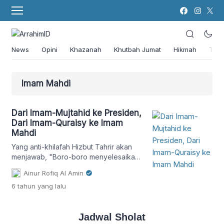
News
Opini
Khazanah
Khutbah Jumat
Hikmah
Tok
Imam Mahdi
Dari Imam-Mujtahid ke Presiden,
Dari Imam-Quraisy ke Imam
Mahdi
Yang anti-khilafah Hizbut Tahrir akan
menjawab, "Boro-boro menyelesaikan
problem umat, lha problem diri sendiri
Ainur Rofiq Al Amin
yakni mau mendirikan khilafah sudah
6 tahun
yang lalu
puluhan tahun gagal dan banyak
negara menolak. Kapan problem umat
akan dipecahkan."
Jadwal Sholat