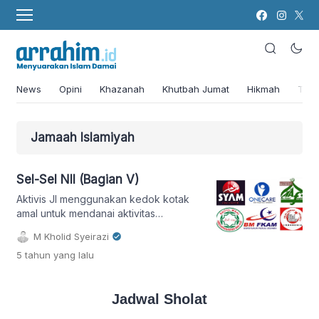
News
Opini
Khazanah
Khutbah Jumat
Hikmah
Tok
Jamaah Islamiyah
Sel-Sel NII (Bagian V)
Aktivis JI menggunakan kedok kotak
amal untuk mendanai aktivitas
jihadisnya.
M Kholid Syeirazi
5 tahun
yang lalu
Jadwal Sholat