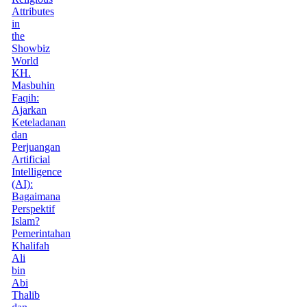
Attributes
in
the
Showbiz
World
KH.
Masbuhin
Faqih:
Ajarkan
Keteladanan
dan
Perjuangan
Artificial
Intelligence
(AI):
Bagaimana
Perspektif
Islam?
Pemerintahan
Khalifah
Ali
bin
Abi
Thalib