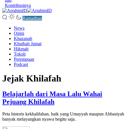
dan
Kontribusinya
Ramadhan
News
Opini
Khazanah
Khutbah Jumat
Hikmah
Tokoh
Perempuan
Podcast
Jejak Khilafah
Belajarlah dari Masa Lalu Wahai
Pejuang Khilafah
Peta historis kekhalifahan, baik yang Umayyah maupun Abbasiyah
banyak melayangkan nyawa begitu saja.