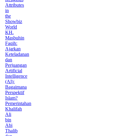
Attributes
in
the
Showbiz
World
KH.
Masbuhin
Faqih:
Ajarkan
Keteladanan
dan
Perjuangan
Artificial
Intelligence
(AI):
Bagaimana
Perspektif
Islam?
Pemerintahan
Khalifah
Ali
bin
Abi
Thalib