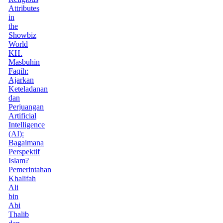
Attributes
in
the
Showbiz
World
KH.
Masbuhin
Faqih:
Ajarkan
Keteladanan
dan
Perjuangan
Artificial
Intelligence
(AI):
Bagaimana
Perspektif
Islam?
Pemerintahan
Khalifah
Ali
bin
Abi
Thalib