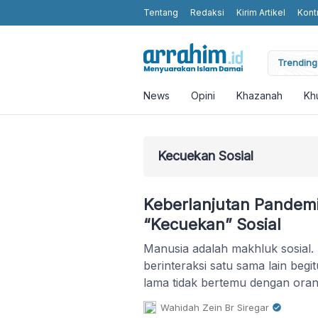
Tentang
Redaksi
Kirim Artikel
Kont
arkan Keteladanan dan Perjuangan
Trending 
News
Opini
Khazanah
Kh
Kecuekan Sosial
Keberlanjutan Pandemi
“Kecuekan” Sosial
Manusia adalah makhluk sosial.
berinteraksi satu sama lain begit
lama tidak bertemu dengan oran
di dalam hati bisa sedikit demi s
Wahidah Zein Br Siregar