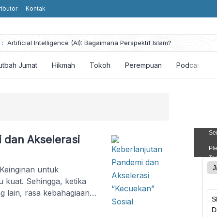
ributor
Kontak
:
Artificial Intelligence (AI): Bagaimana Perspektif Islam?
utbah Jumat
Hikmah
Tokoh
Perempuan
Podcast
 dan Akselerasi
 Keinginan untuk
u kuat. Sehingga, ketika
g lain, rasa kebahagiaan
edikit memudar.