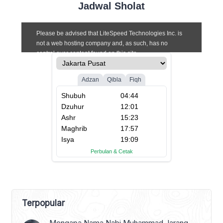
Jadwal Sholat
mendekati sebuah gang, ia melihat
seorang lelaki tua yang lemah duduk di
trotoar. Tanpa berkata apa-apa, Abdul
dengan lembut meletakkan makanan di
sampingnya dan […]
Terpopular
Mengapa Nama Nabi Muhammad Jarang