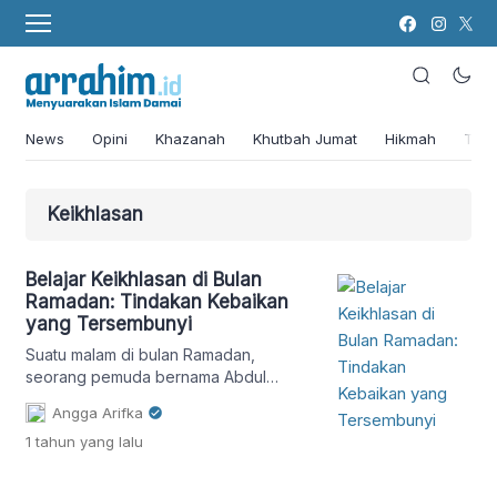
News
Opini
Khazanah
Khutbah Jumat
Hikmah
Tok
Keikhlasan
Belajar Keikhlasan di Bulan
Ramadan: Tindakan Kebaikan
yang Tersembunyi
Suatu malam di bulan Ramadan,
seorang pemuda bernama Abdul
berjalan di jalanan yang sepi di
Angga Arifka
lingkungan tempat tinggalnya setelah
1 tahun
yang lalu
berbuka puasa. Ia membawa
sebungkus kecil makanan, mencari
seseorang yang membutuhkan. Saat