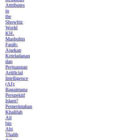
Attributes
in
the
Showbiz
World
KH.
Masbuhin
Faqih:
Ajarkan
Keteladanan
dan
Perjuangan
Artificial
Intelligence
(AI):
Bagaimana
Perspektif
Islam?
Pemerintahan
Khalifah
Ali
bin
Abi
Thalib