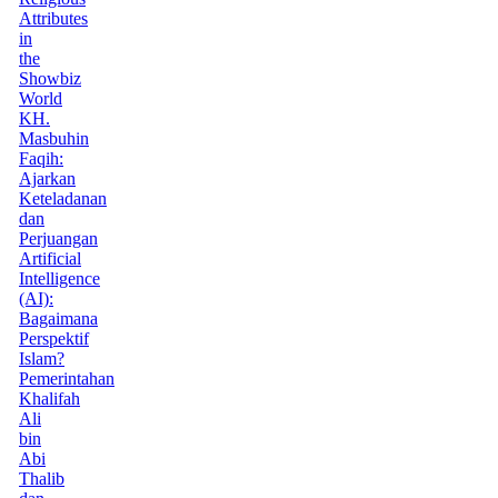
Attributes
in
the
Showbiz
World
KH.
Masbuhin
Faqih:
Ajarkan
Keteladanan
dan
Perjuangan
Artificial
Intelligence
(AI):
Bagaimana
Perspektif
Islam?
Pemerintahan
Khalifah
Ali
bin
Abi
Thalib