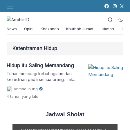
News
Opini
Khazanah
Khutbah Jumat
Hikmah
Tok
Ketentraman Hidup
Hidup itu Saling Memandang
Tuhan membagi kebahagiaan dan
kesedihan pada semua orang. Tak
peduli dia gelandangan atau pejabat
Ahmad Inung
atau konglomerat.
4 tahun
yang lalu
Jadwal Sholat