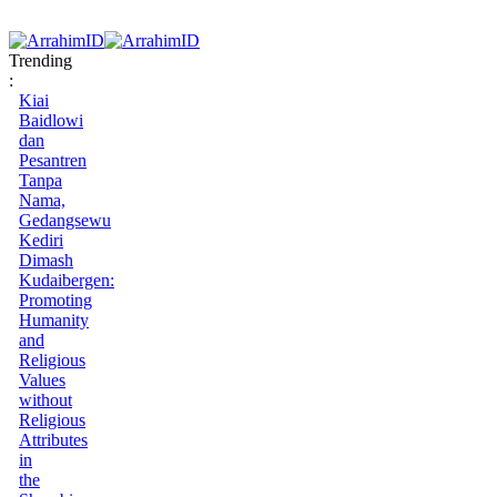
Trending
:
Kiai
Baidlowi
dan
Pesantren
Tanpa
Nama,
Gedangsewu
Kediri
Dimash
Kudaibergen:
Promoting
Humanity
and
Religious
Values
without
Religious
Attributes
in
the