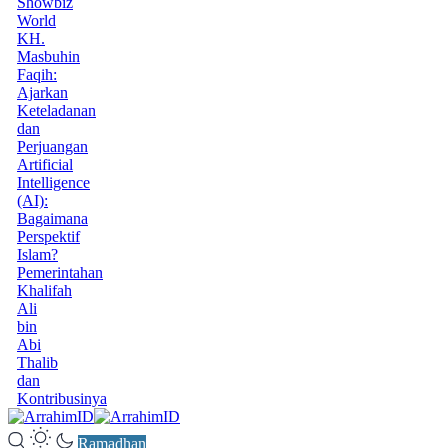
Showbiz
World
KH.
Masbuhin
Faqih:
Ajarkan
Keteladanan
dan
Perjuangan
Artificial
Intelligence
(AI):
Bagaimana
Perspektif
Islam?
Pemerintahan
Khalifah
Ali
bin
Abi
Thalib
dan
Kontribusinya
Ramadhan