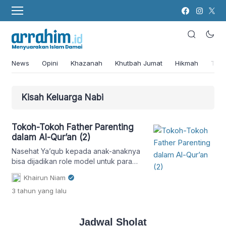
News
Opini
Khazanah
Khutbah Jumat
Hikmah
Tok
Kisah Keluarga Nabi
Tokoh-Tokoh Father Parenting
dalam Al-Qur’an (2)
Nasehat Ya’qub kepada anak-anaknya
bisa dijadikan role model untuk para
ayah untuk menciptakan sikap
Khairun Niam
romantisme antara ayah-anak dan
3 tahun
yang lalu
keluarga.
Jadwal Sholat