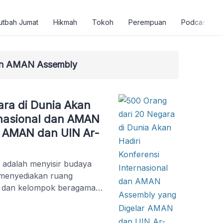
utbah Jumat
Hikmah
Tokoh
Perempuan
Podcast
 dan AMAN Assembly
ara di Dunia Akan
rnasional dan AMAN
r AMAN dan UIN Ar-
i adalah menyisir budaya
 menyediakan ruang
am dan kelompok beragama
 sejumlah negara.