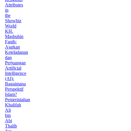
Attributes
in
the
Showbiz
World
KH.
Masbuhin
Faqih:
Ajarkan
Keteladanan
dan
Perjuangan
Artificial
Intelligence
(AI):
Bagaimana
Perspektif
Islam?
Pemerintahan
Khalifah
Ali
bin
Abi
Thalib