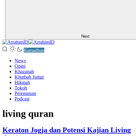
Next
Ramadhan
News
Opini
Khazanah
Khutbah Jumat
Hikmah
Tokoh
Perempuan
Podcast
living quran
Keraton Jogja dan Potensi Kajian Living