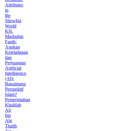
Attributes
in
the
Showbiz
World
KH.
Masbuhin
Faqih:
Ajarkan
Keteladanan
dan
Perjuangan
Artificial
Intelligence
(AI):
Bagaimana
Perspektif
Islam?
Pemerintahan
Khalifah
Ali
bin
Abi
Thalib