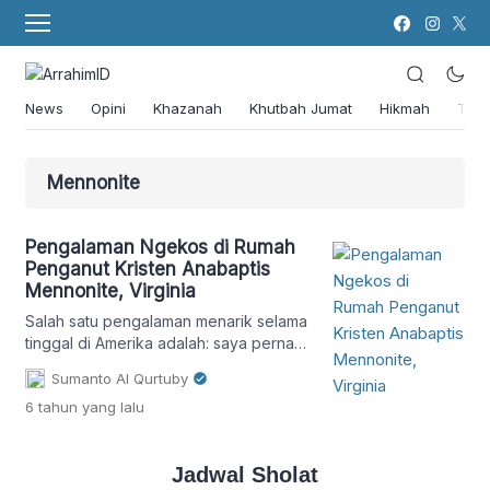
News
Opini
Khazanah
Khutbah Jumat
Hikmah
Tok
Mennonite
Pengalaman Ngekos di Rumah
Penganut Kristen Anabaptis
Mennonite, Virginia
Salah satu pengalaman menarik selama
tinggal di Amerika adalah: saya pernah
ngekos di sebuah rumah milik
Sumanto Al Qurtuby
penganut Kristen Anabaptis Mennonite
6 tahun
yang lalu
dan tinggal bersama anggota keluarga
Mennonite ini selama kurang lebih tiga
bulan. Kepala keluarga, Andrew, adalah
Jadwal Sholat
seorang difabel. Ia agak susah berjalan