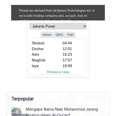
setelah kecelakaan sehingga
memaksanya pensiun dini dari pendeta.
Hidupnya pun disubsidi oleh
pemerintah. […]
Terpopular
Mengapa Nama Nabi Muhammad Jarang
Disebut dalam Al-Qur’an?