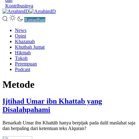
dan
Kontribusinya
Ramadhan
News
Opini
Khazanah
Khutbah Jumat
Hikmah
Tokoh
Perempuan
Podcast
Metode
Ijtihad Umar ibn Khattab yang
Disalahpahami
Benarkah Umar ibn Khattāb hanya berpijak pada dalil maslahat saja
dan berpaling dari ketentuan teks Alquran?