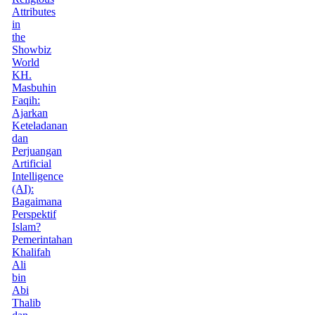
Attributes
in
the
Showbiz
World
KH.
Masbuhin
Faqih:
Ajarkan
Keteladanan
dan
Perjuangan
Artificial
Intelligence
(AI):
Bagaimana
Perspektif
Islam?
Pemerintahan
Khalifah
Ali
bin
Abi
Thalib