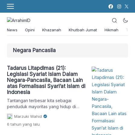
News
Opini
Khazanah
Khutbah Jumat
Hikmah
Tok
Negara Pancasila
Tadarus Litapdimas (21):
Legislasi Syariat Islam Dalam
Negara-Pancasila, Bacaan Lain
atas Formalisasi Syari’at Islam di
Indonesia
Tantangan terbesar kita sebagai
penduduk mayoritas yang hidup di
tengah negara-Pancasila yang
Marzuki Wahid
pluralistik ini semestinya adalah
6 tahun
yang lalu
bagaimana mewujudkan syariat Islam
sebagai rahmat (penebar damai) dan